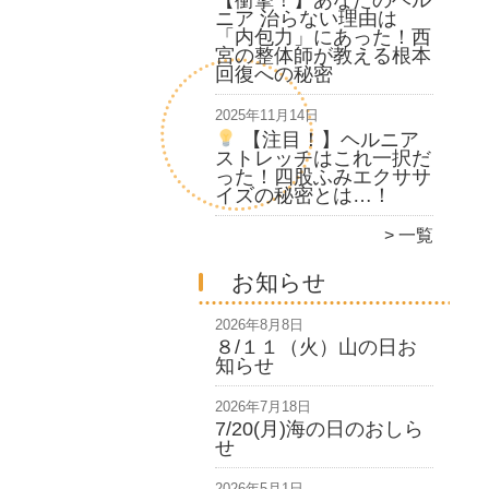
ニア 治らない理由は
「内包力」にあった！西
宮の整体師が教える根本
回復への秘密
2025年11月14日
【注目！】ヘルニア
ストレッチはこれ一択だ
った！四股ふみエクササ
イズの秘密とは…！
一覧
お知らせ
2026年8月8日
８/１１（火）山の日お
知らせ
2026年7月18日
7/20(月)海の日のおしら
せ
2026年5月1日