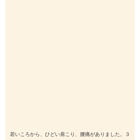
若いころから、ひどい肩こり、腰痛がありました。３
人の子育て中、腎臓病を患いまた、７０歳のころは子
宮脱の手術や肺炎といった大病を患いました。それか