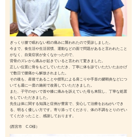
ぎっくり腰で眠れない程の痛みに襲われたので受診しました。
今まで、食生活や生活習慣、運動などの面で問題があると言われたこと
がなく、自覚症状が全くなかったので、
背骨のズレから痛みが起きていると言われて驚きました。
正しい位置に骨をもどしていただき、丁寧に体を診ていただいたおかげ
で数日で腰痛から解放されました。
その後も、産後であることや授乳による肩こりや手首の腱鞘炎などにつ
いても週に一度の施術で改善していただきました。
また、子守のせいで首や膝に痛みを訴えていた母も来院し、丁寧な処置
をしていただきました。
先生は体に関する知識と症例が豊富で、安心して治療をおねがいでき
る、明るく優しい方です。寄り添ってくださり、体の不調をとりのぞい
てくださったこと、感謝しております。
(西宮市 C.O様）