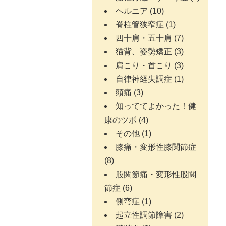
ヘルニア
(10)
脊柱管狭窄症
(1)
四十肩・五十肩
(7)
猫背、姿勢矯正
(3)
肩こり・首こり
(3)
自律神経失調症
(1)
頭痛
(3)
知っててよかった！健
康のツボ
(4)
その他
(1)
膝痛・変形性膝関節症
(8)
股関節痛・変形性股関
節症
(6)
側弯症
(1)
起立性調節障害
(2)