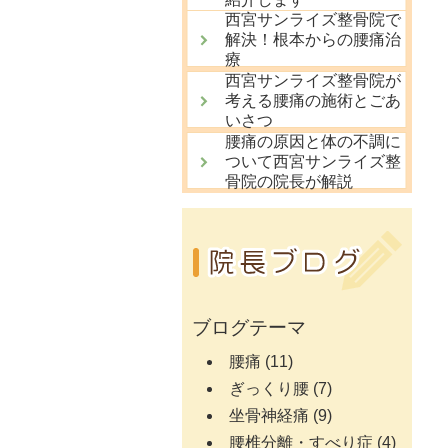
西宮サンライズ整骨院で
解決！根本からの腰痛治
療
西宮サンライズ整骨院が
考える腰痛の施術とごあ
いさつ
腰痛の原因と体の不調に
ついて西宮サンライズ整
骨院の院長が解説
ブログテーマ
腰痛
(11)
ぎっくり腰
(7)
坐骨神経痛
(9)
腰椎分離・すべり症
(4)