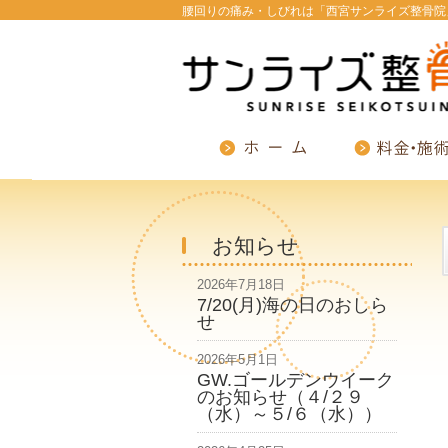
腰回りの痛み・しびれは「西宮サンライズ整骨院
お知らせ
2026年7月18日
7/20(月)海の日のおしら
せ
2026年5月1日
GW.ゴールデンウイーク
のお知らせ（４/２９
（水）～５/６（水））