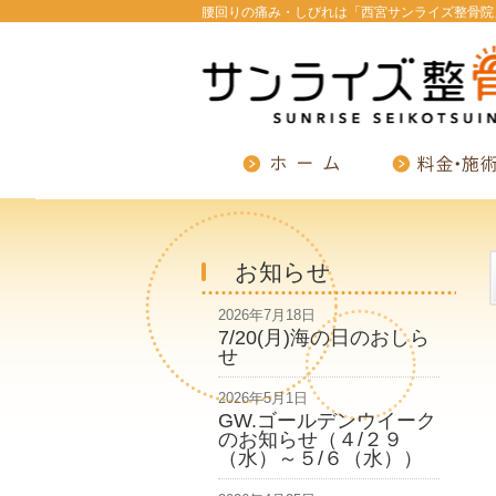
腰回りの痛み・しびれは「西宮サンライズ整骨院
お知らせ
2026年7月18日
7/20(月)海の日のおしら
せ
2026年5月1日
GW.ゴールデンウイーク
のお知らせ（４/２９
（水）～５/６（水））