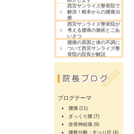
西宮サンライズ整骨院で
解決！根本からの腰痛治
療
西宮サンライズ整骨院が
考える腰痛の施術とごあ
いさつ
腰痛の原因と体の不調に
ついて西宮サンライズ整
骨院の院長が解説
ブログテーマ
腰痛
(11)
ぎっくり腰
(7)
坐骨神経痛
(9)
腰椎分離・すべり症
(4)