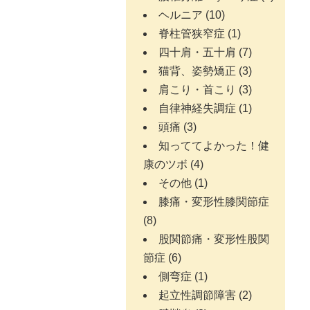
ヘルニア
(10)
脊柱管狭窄症
(1)
四十肩・五十肩
(7)
猫背、姿勢矯正
(3)
肩こり・首こり
(3)
自律神経失調症
(1)
頭痛
(3)
知っててよかった！健
康のツボ
(4)
その他
(1)
膝痛・変形性膝関節症
(8)
股関節痛・変形性股関
節症
(6)
側弯症
(1)
起立性調節障害
(2)